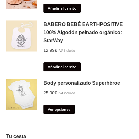
Añadir al carrito
BABERO BEBÉ EARTHPOSITIVE
100% Algodón peinado orgánico:
StarWay
12,99
€
IVA incluido
Añadir al carrito
Body personalizado Superhéroe
25,00
€
IVA incluido
Ver opciones
Tu cesta