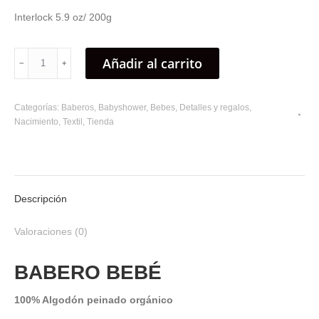
Interlock 5.9 oz/ 200g
BABERO
Añadir al carrito
﹣
﹢
BEBÉ
EARTHPOSITIVE
Categorías:
Baberos
,
Babyshower
,
Bebes
,
Detalles y regalos
,
100%
Nacimiento
,
Textil
,
Tienda
Algodón
peinado
orgánico:
Indio
Descripción
cantidad
Valoraciones (0)
BABERO BEBÉ
100% Algodón peinado orgánico