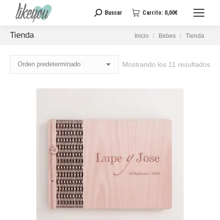
Buscar
Carrito:
0,00
€
Buscar:
Tienda
Estás aquí:
Inicio
Bebes
Tienda
Mostrando los 11 resultados