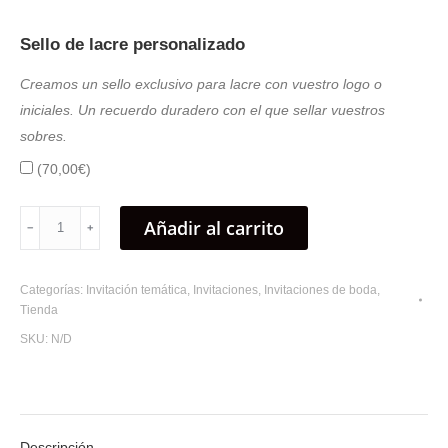
Sello de lacre personalizado
Creamos un sello exclusivo para lacre con vuestro logo o
iniciales. Un recuerdo duradero con el que sellar vuestros
sobres.
(
70,00
€
)
Invitaciones
Añadir al carrito
﹣
﹢
transparentes
metacrilato
Categorías:
Invitación temática
,
Invitaciones
,
Invitaciones de boda
,
cantidad
Tienda
SKU:
N/D
Descripción