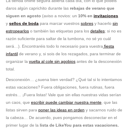
La tienda online seguirá abierta cada día, con lo que podéis
daros algún caprichito durante las
rebajas de verano que
siguen en agosto
(aviso a novios: un
10% en
invitaciones
y
sellos de boda
para marcar vuestros
sobres
y hacerlo
sin
estropearlos
o también las etiquetas para los
detalles
; si no es
razón suficiente para saltar de la tumbona, no sé yo cuál
será…). Encontraréis todo lo necesario para vuestra
fiesta
infantil
de verano y, si sois de los rezagados, para terminar de
organizar la
vuelta al cole sin agobios
antes de la desconexión
total.
Desconexión… ¿suena bien verdad? ¿Qué tal si lo intentamos
estas vacaciones? Fuera obligaciones, fuera rutinas, fuera
estrés… ¡Fuera listas! Vale que sin ellas nuestras vidas serían
un caos, que
escribir puede cambiar nuestra mente
, que las
listas sirven para
poner las ideas en orden
y sacarnos ruido de
la cabeza… De acuerdo, pues pongamos desconectar en el
primer lugar de la
lista de LikeYou para estas vacaciones.