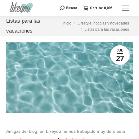
Buscar
Carrito:
0,00
€
Buscar:
Listas para las
Estás aquí:
Inicio
Lifestyle, noticias y novedades
Listas para las vacaciones
vacaciones
JUL
27
Amigxs del blog, en Likeyou hemos trabajado muy duro esta