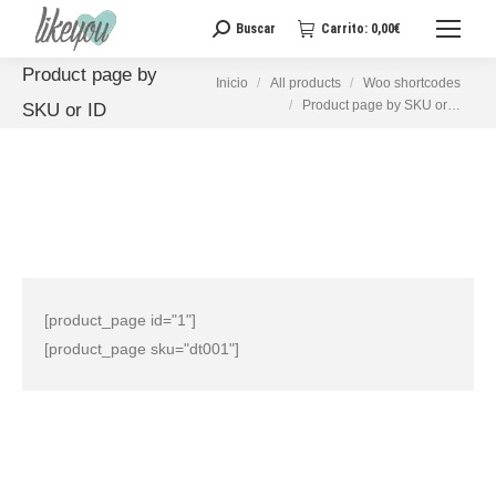
Buscar
Carrito:
0,00
€
Buscar:
Product page by
Estás aquí:
Inicio
All products
Woo shortcodes
Product page by SKU or…
SKU or ID
[product_page id="1"]
[product_page sku="dt001"]
Full list of WooCommerce shortcodes