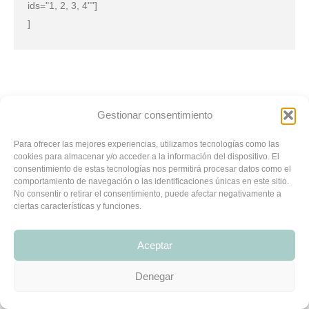
ids="1, 2, 3, 4""]
]
Full list of WooCommerce shortcodes
Gestionar consentimiento
Para ofrecer las mejores experiencias, utilizamos tecnologías como las
cookies para almacenar y/o acceder a la información del dispositivo. El
consentimiento de estas tecnologías nos permitirá procesar datos como el
MENU LEGAL
comportamiento de navegación o las identificaciones únicas en este sitio.
Web diseñada por
María Boronat
No consentir o retirar el consentimiento, puede afectar negativamente a
ciertas características y funciones.
Aceptar
Denegar