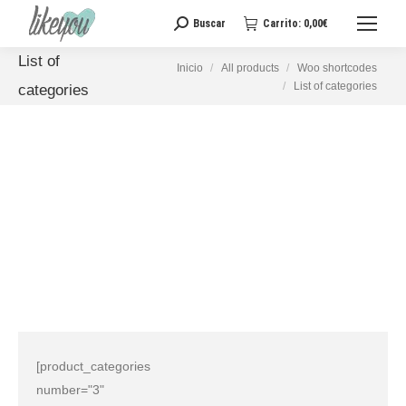
Buscar
Carrito:
0,00
€
Buscar:
List of
Estás aquí:
Inicio
All products
Woo shortcodes
List of categories
categories
[product_categories
number="3"